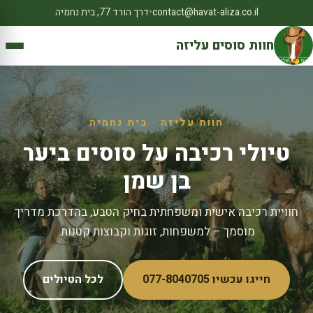
contact@havat-aliza.co.il
•
דרך הורד 77, בית נחמיה
חוות סוסים עליזה
חוות עליזה · בית נחמיה
טיולי רכיבה על סוסים ביער
בן שמן
חוויית רכיבה אישית ומשפחתית בחיק הטבע, בהדרכת מדריך
מוסמך – למשפחות, זוגות וקבוצות קטנות.
חייגו עכשיו 077-8040705
לכל הטיולים